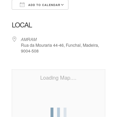
ADD TO CALENDAR
Download ICS
Google Calendar
iCalendar
Office 365
Outlook Live
LOCAL
AMRAM
Rua da Mouraria 44-46, Funchal, Madeira,
9004-508
Loading Map....