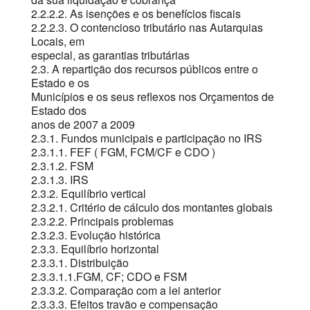
2.2.2.2. As isenções e os benefícios fiscais
2.2.2.3. O contencioso tributário nas Autarquias
Locais, em
especial, as garantias tributárias
2.3. A repartição dos recursos públicos entre o
Estado e os
Municípios e os seus reflexos nos Orçamentos de
Estado dos
anos de 2007 a 2009
2.3.1. Fundos municipais e participação no IRS
2.3.1.1. FEF ( FGM, FCM/CF e CDO )
2.3.1.2. FSM
2.3.1.3. IRS
2.3.2. Equilíbrio vertical
2.3.2.1. Critério de cálculo dos montantes globais
2.3.2.2. Principais problemas
2.3.2.3. Evolução histórica
2.3.3. Equilíbrio horizontal
2.3.3.1. Distribuição
2.3.3.1.1.FGM, CF; CDO e FSM
2.3.3.2. Comparação com a lei anterior
2.3.3.3. Efeitos travão e compensação