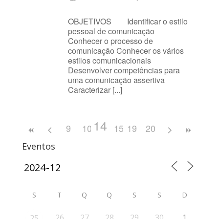
OBJETIVOS Identificar o estilo
pessoal de comunicação
Conhecer o processo de
comunicação Conhecer os vários
estilos comunicacionais
Desenvolver competências para
uma comunicação assertiva
Caracterizar [...]
14
9
10
11
15
12
19
16
13
20
17
18
Eventos
S
T
Q
Q
S
S
D
26
27
28
29
30
1
25