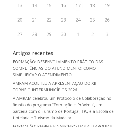
13
14
15
16
18
19
17
20
21
22
23
24
25
26
27
28
29
30
1
2
3
Artigos recentes
FORMAÇÃO: DESENVOLVIMENTO PRÁTICO DAS
COMPETÊNCIAS DO ATENDIMENTO: COMO
SIMPLIFICAR O ATENDIMENTO
AMRAM ACOLHEU A APRESENTAÇÃO DO XII
TORNEIO INTERMUNICÍPIOS 2026
A AMRAM celebrou um Protocolo de Colaboração no
âmbito do programa “Formação + Próxima”, em
parceria com o Turismo de Portugal, I.P., e a Escola de
Hotelaria e Turismo da Madeira
FORMAÇÃO: REGIME FINANCEIRO DAS AUTARQUIAS