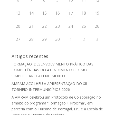
13
14
15
16
18
19
17
20
21
22
23
24
25
26
27
28
29
30
1
2
3
Artigos recentes
FORMAÇÃO: DESENVOLVIMENTO PRÁTICO DAS
COMPETÊNCIAS DO ATENDIMENTO: COMO
SIMPLIFICAR O ATENDIMENTO
AMRAM ACOLHEU A APRESENTAÇÃO DO XII
TORNEIO INTERMUNICÍPIOS 2026
A AMRAM celebrou um Protocolo de Colaboração no
âmbito do programa “Formação + Próxima”, em
parceria com o Turismo de Portugal, I.P., e a Escola de
Hotelaria e Turismo da Madeira