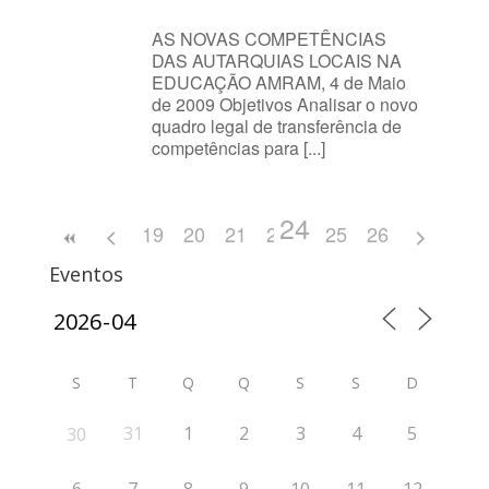
AS NOVAS COMPETÊNCIAS
DAS AUTARQUIAS LOCAIS NA
EDUCAÇÃO AMRAM, 4 de Maio
de 2009 Objetivos Analisar o novo
quadro legal de transferência de
competências para [...]
24
19
20
21
22
23
25
26
Eventos
S
T
Q
Q
S
S
D
31
1
2
3
4
5
30
6
7
8
9
10
11
12