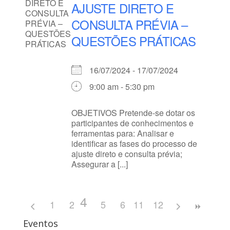
AJUSTE DIRETO E
CONSULTA PRÉVIA –
QUESTÕES PRÁTICAS
16/07/2024 - 17/07/2024
9:00 am - 5:30 pm
OBJETIVOS Pretende-se dotar os
participantes de conhecimentos e
ferramentas para: Analisar e
identificar as fases do processo de
ajuste direto e consulta prévia;
Assegurar a [...]
4
1
2
3
5
6
11
7
12
8
9
10
Eventos