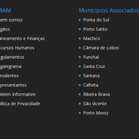
RAM
Municipios Associados
uem somos
Ponta do Sol
gãos
Porto Santo
aneamento e Finanças
Machico
cursos Humanos
Câmara de Lobos
gulamentos
Funchal
ganigrama
Santa Cruz
esidentes
Santana
presentantes
Calheta
letim Informativo
Ribeira Brava
lítica de Privacidade
São Vicente
Porto Moniz