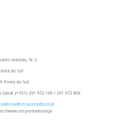
Santo António, N. 5
Ponta do Sol
9 Ponta do Sol
e Geral: (+351) 291 972 106 / 291 972 806
esidencia@cm-pontadosol.pt
ttps://www.cm-pontadosol.pt