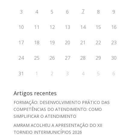
7
3
4
5
6
8
9
10
11
12
13
14
15
16
17
18
19
20
21
22
23
24
25
26
27
28
29
30
31
1
2
3
4
5
6
Artigos recentes
FORMAÇÃO: DESENVOLVIMENTO PRÁTICO DAS
COMPETÊNCIAS DO ATENDIMENTO: COMO
SIMPLIFICAR O ATENDIMENTO
AMRAM ACOLHEU A APRESENTAÇÃO DO XII
TORNEIO INTERMUNICÍPIOS 2026