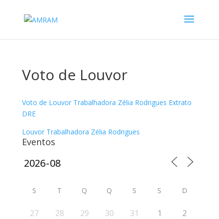
Voto de Louvor
Voto de Louvor Trabalhadora Zélia Rodrigues Extrato
DRE
Louvor Trabalhadora Zélia Rodrigues
Eventos
S
T
Q
Q
S
S
D
27
28
29
30
31
1
2