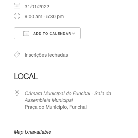
31/01/2022
9:00 am - 5:30 pm
ADD TO CALENDAR
Download ICS
Google Calendar
iCalendar
Office 365
Outlook Live
Inscrições fechadas
LOCAL
Câmara Municipal do Funchal - Sala da
Assembleia Municipal
Praça do Município, Funchal
Map Unavailable