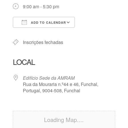
9:00 am - 5:30 pm
ADD TO CALENDAR
Download ICS
Google Calendar
iCalendar
Office 365
Outlook Live
Inscrições fechadas
LOCAL
Edifício Sede da AMRAM
Rua da Mouraria n.º44 e 46, Funchal,
Portugal, 9004-508, Funchal
Loading Map....