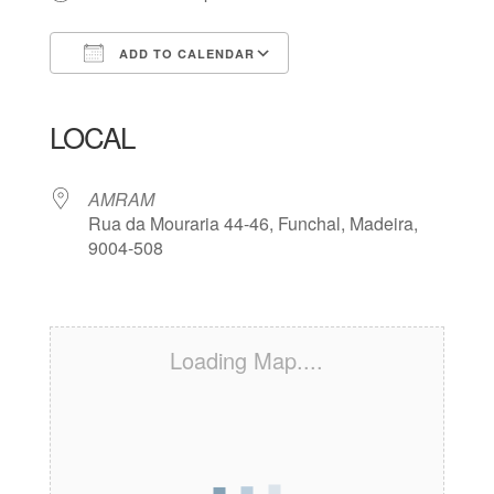
ADD TO CALENDAR
Download ICS
Google Calendar
iCalendar
Office 365
Outlook Live
LOCAL
AMRAM
Rua da Mouraria 44-46, Funchal, Madeira,
9004-508
Loading Map....