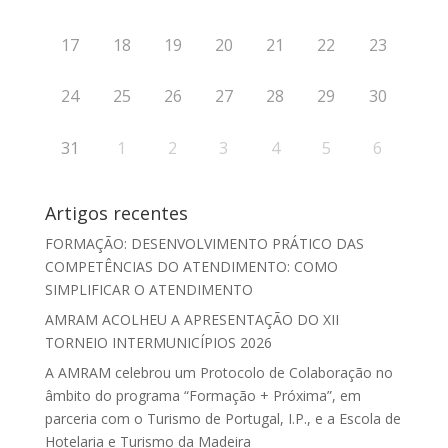
17
18
19
20
21
22
23
24
25
26
27
28
29
30
31
1
2
3
4
5
6
Artigos recentes
FORMAÇÃO: DESENVOLVIMENTO PRÁTICO DAS
COMPETÊNCIAS DO ATENDIMENTO: COMO
SIMPLIFICAR O ATENDIMENTO
AMRAM ACOLHEU A APRESENTAÇÃO DO XII
TORNEIO INTERMUNICÍPIOS 2026
A AMRAM celebrou um Protocolo de Colaboração no
âmbito do programa “Formação + Próxima”, em
parceria com o Turismo de Portugal, I.P., e a Escola de
Hotelaria e Turismo da Madeira