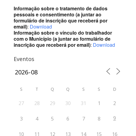
Informação sobre o tratamento de dados
pessoais e consentimento (a juntar ao
formulário de inscrição que receberá por
email)
:
Download
Informação sobre o vínculo do trabalhador
com o Município (a juntar ao formulário de
inscrição que receberá por email)
:
Download
Eventos
S
T
Q
Q
S
S
D
27
28
29
30
31
1
2
9
3
4
5
6
7
8
10
11
12
13
14
15
16